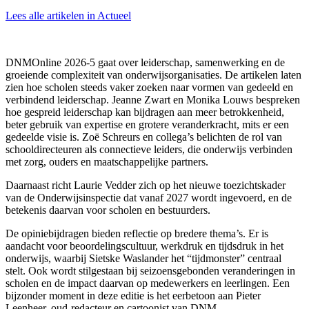
Lees alle artikelen in Actueel
DNMOnline 2026-5 gaat over leiderschap, samenwerking en de
groeiende complexiteit van onderwijsorganisaties. De artikelen laten
zien hoe scholen steeds vaker zoeken naar vormen van gedeeld en
verbindend leiderschap. Jeanne Zwart en Monika Louws bespreken
hoe gespreid leiderschap kan bijdragen aan meer betrokkenheid,
beter gebruik van expertise en grotere veranderkracht, mits er een
gedeelde visie is. Zoë Schreurs en collega’s belichten de rol van
schooldirecteuren als connectieve leiders, die onderwijs verbinden
met zorg, ouders en maatschappelijke partners.
Daarnaast richt Laurie Vedder zich op het nieuwe toezichtskader
van de Onderwijsinspectie dat vanaf 2027 wordt ingevoerd, en de
betekenis daarvan voor scholen en bestuurders.
De opiniebijdragen bieden reflectie op bredere thema’s. Er is
aandacht voor beoordelingscultuur, werkdruk en tijdsdruk in het
onderwijs, waarbij Sietske Waslander het “tijdmonster” centraal
stelt. Ook wordt stilgestaan bij seizoensgebonden veranderingen in
scholen en de impact daarvan op medewerkers en leerlingen. Een
bijzonder moment in deze editie is het eerbetoon aan Pieter
Leenheer, oud-redacteur en cartoonist van DNM.