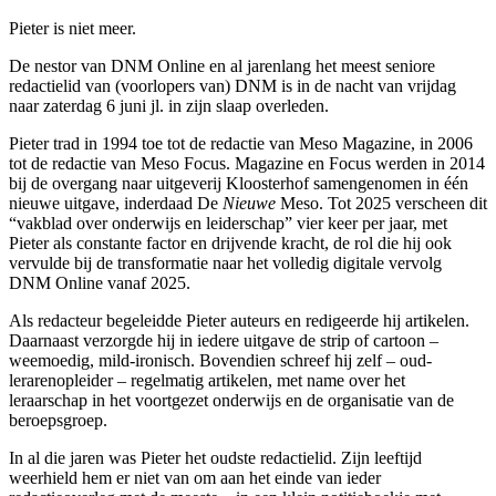
Pieter is niet meer.
De nestor van DNM Online en al jarenlang het meest seniore
redactielid van (voorlopers van) DNM is in de nacht van vrijdag
naar zaterdag 6 juni jl. in zijn slaap overleden.
Pieter trad in 1994 toe tot de redactie van Meso Magazine, in 2006
tot de redactie van Meso Focus. Magazine en Focus werden in 2014
bij de overgang naar uitgeverij Kloosterhof samengenomen in één
nieuwe uitgave, inderdaad De
Nieuwe
Meso. Tot 2025 verscheen dit
“vakblad over onderwijs en leiderschap” vier keer per jaar, met
Pieter als constante factor en drijvende kracht, de rol die hij ook
vervulde bij de transformatie naar het volledig digitale vervolg
DNM Online vanaf 2025.
Als redacteur begeleidde Pieter auteurs en redigeerde hij artikelen.
Daarnaast verzorgde hij in iedere uitgave de strip of cartoon –
weemoedig, mild-ironisch. Bovendien schreef hij zelf – oud-
lerarenopleider – regelmatig artikelen, met name over het
leraarschap in het voortgezet onderwijs en de organisatie van de
beroepsgroep.
In al die jaren was Pieter het oudste redactielid. Zijn leeftijd
weerhield hem er niet van om aan het einde van ieder