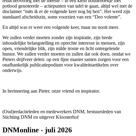
redactieoverleg met de meeste – in een klein notitieboekje met
potlood genoteerde – actiepunten van tafel te gaan, altijd wel met de
disclaimer “mits ik er de volgende keer nog bij ben”. Het werd zijn
standaard afscheidszin, soms voorzien van een “Deo volente”.
En altijd was er weer een volgende keer, maar nu nooit meer.
We zullen verder moeten zonder zijn inspiratie, zijn brede
inhoudelijke belangstelling en oprechte interesse in mensen, zijn
open, vriendelijke blik, zijn milde ironie en licht ontregelende
humor. We zullen verder moeten en zullen dat ook doen, omdat we
Pieters drijfveer delen: op een fijne manier samen zorgen voor een
onafhankelijk publicatiepodium voor kwaliteitsartikelen over
onderwijs.
In herinnering aan Pieter, onze vriend en inspirator.
(Oud)redactieleden en medewerkers DNM, bestuursleden van
Stichting DNM en uitgever Kloosterhof
DNMonline - juli 2026