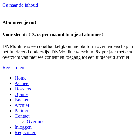
Ga naar de inhoud
Abonneer je nu!
Voor slechts € 3,55 per maand ben je al abonnee!
DNMonline is een onafhankelijk online platform over leiderschap in
het funderend onderwijs. DNMonline verschijnt 8x per jaar met een
overzicht van nieuwe content en toegang tot een uitgebreid archief.
Registreren
Home
Actueel
Dossiers
Opinie
Boeken
Archief
Partner
Contact
Over ons
Inloggen
Registreren