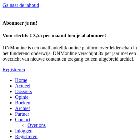
Ga naar de inhoud
Abonneer je nu!
Voor slechts € 3,55 per maand ben je al abonnee!
DNMonline is een onafhankelijk online platform over leiderschap in
het funderend onderwijs. DNMonline verschijnt 8x per jaar met een
overzicht van nieuwe content en toegang tot een uitgebreid archief.
Registreren
Home
Actueel
Dossiers
Opinie
Boeken
Archief
Partner
Contact
Over ons
Inloggen
Registreren