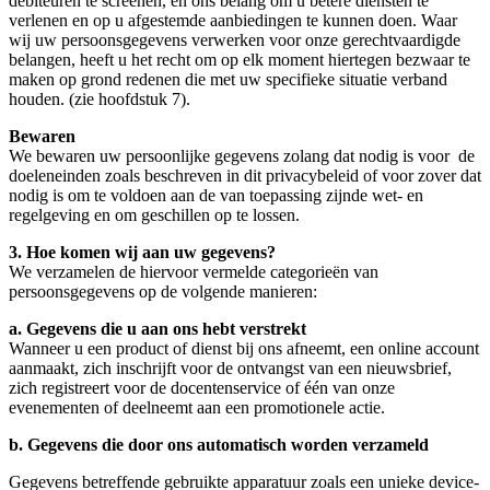
debiteuren te screenen, en ons belang om u betere diensten te
verlenen en op u afgestemde aanbiedingen te kunnen doen. Waar
wij uw persoonsgegevens verwerken voor onze gerechtvaardigde
belangen, heeft u het recht om op elk moment hiertegen bezwaar te
maken op grond redenen die met uw specifieke situatie verband
houden. (zie hoofdstuk 7).
Bewaren
We bewaren uw persoonlijke gegevens zolang dat nodig is voor de
doeleneinden zoals beschreven in dit privacybeleid of voor zover dat
nodig is om te voldoen aan de van toepassing zijnde wet- en
regelgeving en om geschillen op te lossen.
3. Hoe komen wij aan uw gegevens?
We verzamelen de hiervoor vermelde categorieën van
persoonsgegevens op de volgende manieren:
a. Gegevens die u aan ons hebt verstrekt
Wanneer u een product of dienst bij ons afneemt, een online account
aanmaakt, zich inschrijft voor de ontvangst van een nieuwsbrief,
zich registreert voor de docentenservice of één van onze
evenementen of deelneemt aan een promotionele actie.
b. Gegevens die door ons automatisch worden verzameld
Gegevens betreffende gebruikte apparatuur zoals een unieke device-