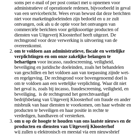
soms per e-mail of per post contact met u opnemen voor
administratieve of operationele redenen, bijvoorbeeld in geval
van een servicebericht. Wees ervan bewust dat deze berichten
niet voor marketingdoeleinden zijn bedoeld en u ze zult
ontvangen, ook als u de optie voor het ontvangen van
commerciële berichten voor gelijksoortige producten of
diensten van Uitgeverij Kloosterhof heeft uitgezet. De
rechtsgrond voor deze verwerking is uitvoering van de
overeenkomst.
om te voldoen aan administratieve, fiscale en wettelijke
verplichtingen en om onze zakelijke belangen te
behartigen
voor incasso, raudescreening, veiligheid,
beveiliging en juridische doeleinden, zoals het behandelen
van geschillen en het voldoen aan van toepassing zijnde wet-
en regelgeving. De rechtsgrond voor bovengenoemd doel is
om te voldoen aan een wettelijke verplichting. Waar dit niet
het geval is, zoals bij incasso, fraudescreening, veiligheid, en
beveiliging, is de rechtsgrond het gerechtvaardigd
bedrijfsbelang van Uitgeverij Kloosterhof om fraude en ander
misbruik van haar diensten te voorkomen, om haar website en
producten te beveiligen en haar positie in rechte te
verdedigen, handhaven of versterken.
om u op de hoogte te houden van ons laatste nieuws en de
producten en diensten van Uitgeverij Kloosterhof
wij zullen u elektronisch en meestal via een nieuwsbrief