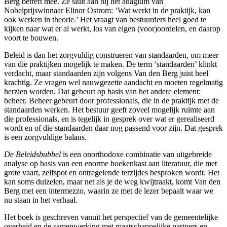
Berg betreft mee. Ze sluit aan bij het adagium van
Nobelprijswinnaar Elinor Ostrom: ‘Wat werkt in de praktijk, kan
ook werken in theorie.’ Het vraagt van bestuurders heel goed te
kijken naar wat er al werkt, los van eigen (voor)oordelen, en daarop
voort te bouwen.
Beleid is dan het zorgvuldig construeren van standaarden, om meer
van die praktijken mogelijk te maken. De term ‘standaarden’ klinkt
verdacht, maar standaarden zijn volgens Van den Berg juist heel
krachtig. Ze vragen wel nauwgezette aandacht en moeten regelmatig
herzien worden. Dat gebeurt op basis van het andere element:
beheer. Beheer gebeurt door professionals, die in de praktijk met de
standaarden werken. Het bestuur geeft zoveel mogelijk ruimte aan
die professionals, en is tegelijk in gesprek over wat er gerealiseerd
wordt en of die standaarden daar nog passend voor zijn. Dat gesprek
is een zorgvuldige balans.
De Beleidsbubbel
is een onorthodoxe combinatie van uitgebreide
analyse op basis van een enorme boekenkast aan literatuur, die met
grote vaart, zelfspot en ontregelende terzijdes besproken wordt. Het
kan soms duizelen, maar net als je de weg kwijtraakt, komt Van den
Berg met een intermezzo, waarin ze met de lezer bepaalt waar we
nu staan in het verhaal.
Het boek is geschreven vanuit het perspectief van de gemeentelijke
overheid en de samenwerking met maatschappelijke partners en