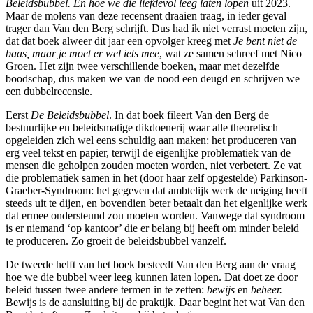
Beleidsbubbel. En hoe we die liefdevol leeg laten lopen
uit 2023.
Maar de molens van deze recensent draaien traag, in ieder geval
trager dan Van den Berg schrijft. Dus had ik niet verrast moeten zijn,
dat dat boek alweer dit jaar een opvolger kreeg met
Je bent niet de
baas, maar je moet er wel iets mee
, wat ze samen schreef met Nico
Groen. Het zijn twee verschillende boeken, maar met dezelfde
boodschap, dus maken we van de nood een deugd en schrijven we
een dubbelrecensie.
Eerst
De Beleidsbubbel
. In dat boek fileert Van den Berg de
bestuurlijke en beleidsmatige dikdoenerij waar alle theoretisch
opgeleiden zich wel eens schuldig aan maken: het produceren van
erg veel tekst en papier, terwijl de eigenlijke problematiek van de
mensen die geholpen zouden moeten worden, niet verbetert. Ze vat
die problematiek samen in het (door haar zelf opgestelde) Parkinson-
Graeber-Syndroom: het gegeven dat ambtelijk werk de neiging heeft
steeds uit te dijen, en bovendien beter betaalt dan het eigenlijke werk
dat ermee ondersteund zou moeten worden. Vanwege dat syndroom
is er niemand ‘op kantoor’ die er belang bij heeft om minder beleid
te produceren. Zo groeit de beleidsbubbel vanzelf.
De tweede helft van het boek besteedt Van den Berg aan de vraag
hoe we die bubbel weer leeg kunnen laten lopen. Dat doet ze door
beleid tussen twee andere termen in te zetten:
bewijs
en
beheer.
Bewijs is de aansluiting bij de praktijk. Daar begint het wat Van den