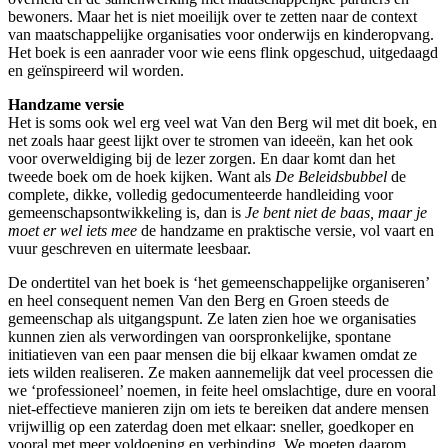
bewoners. Maar het is niet moeilijk over te zetten naar de context
van maatschappelijke organisaties voor onderwijs en kinderopvang.
Het boek is een aanrader voor wie eens flink opgeschud, uitgedaagd
en geïnspireerd wil worden.
Handzame versie
Het is soms ook wel erg veel wat Van den Berg wil met dit boek, en
net zoals haar geest lijkt over te stromen van ideeën, kan het ook
voor overweldiging bij de lezer zorgen. En daar komt dan het
tweede boek om de hoek kijken. Want als
De Beleidsbubbel
de
complete, dikke, volledig gedocumenteerde handleiding voor
gemeenschapsontwikkeling is, dan is
Je bent niet de baas, maar je
moet er wel iets mee
de handzame en praktische versie, vol vaart en
vuur geschreven en uitermate leesbaar.
De ondertitel van het boek is ‘het gemeenschappelijke organiseren’
en heel consequent nemen Van den Berg en Groen steeds de
gemeenschap als uitgangspunt. Ze laten zien hoe we organisaties
kunnen zien als verwordingen van oorspronkelijke, spontane
initiatieven van een paar mensen die bij elkaar kwamen omdat ze
iets wilden realiseren. Ze maken aannemelijk dat veel processen die
we ‘professioneel’ noemen, in feite heel omslachtige, dure en vooral
niet-effectieve manieren zijn om iets te bereiken dat andere mensen
vrijwillig op een zaterdag doen met elkaar: sneller, goedkoper en
vooral met meer voldoening en verbinding. We moeten daarom