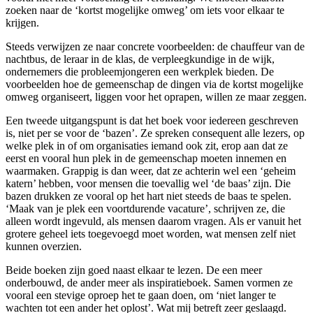
zoeken naar de ‘kortst mogelijke omweg’ om iets voor elkaar te
krijgen.
Steeds verwijzen ze naar concrete voorbeelden: de chauffeur van de
nachtbus, de leraar in de klas, de verpleegkundige in de wijk,
ondernemers die probleemjongeren een werkplek bieden. De
voorbeelden hoe de gemeenschap de dingen via de kortst mogelijke
omweg organiseert, liggen voor het oprapen, willen ze maar zeggen.
Een tweede uitgangspunt is dat het boek voor iedereen geschreven
is, niet per se voor de ‘bazen’. Ze spreken consequent alle lezers, op
welke plek in of om organisaties iemand ook zit, erop aan dat ze
eerst en vooral hun plek in de gemeenschap moeten innemen en
waarmaken. Grappig is dan weer, dat ze achterin wel een ‘geheim
katern’ hebben, voor mensen die toevallig wel ‘de baas’ zijn. Die
bazen drukken ze vooral op het hart niet steeds de baas te spelen.
‘Maak van je plek een voortdurende vacature’, schrijven ze, die
alleen wordt ingevuld, als mensen daarom vragen. Als er vanuit het
grotere geheel iets toegevoegd moet worden, wat mensen zelf niet
kunnen overzien.
Beide boeken zijn goed naast elkaar te lezen. De een meer
onderbouwd, de ander meer als inspiratieboek. Samen vormen ze
vooral een stevige oproep het te gaan doen, om ‘niet langer te
wachten tot een ander het oplost’. Wat mij betreft zeer geslaagd.