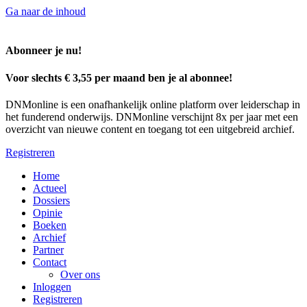
Ga naar de inhoud
Abonneer je nu!
Voor slechts € 3,55 per maand ben je al abonnee!
DNMonline is een onafhankelijk online platform over leiderschap in
het funderend onderwijs. DNMonline verschijnt 8x per jaar met een
overzicht van nieuwe content en toegang tot een uitgebreid archief.
Registreren
Home
Actueel
Dossiers
Opinie
Boeken
Archief
Partner
Contact
Over ons
Inloggen
Registreren