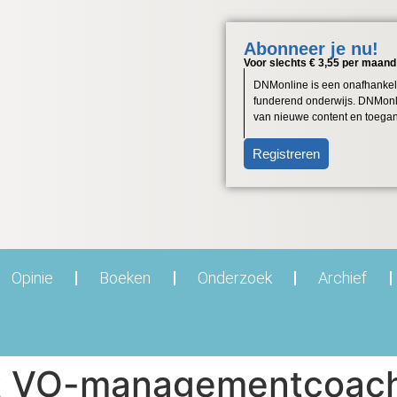
Abonneer je nu!
Voor slechts € 3,55 per maand
DNMonline is een onafhankelij
funderend onderwijs. DNMonlin
van nieuwe content en toegang
Registreren
Opinie
Boeken
Onderzoek
Archief
tot VO-managementcoac