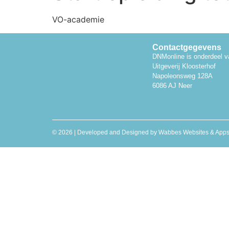
VO-academie
Contactgegevens
DNMonline is onderdeel v
Uitgeverij Kloosterhof
Napoleonsweg 128A
6086 AJ Neer
© 2026 | Developed and Designed by
Wabbes Websites & App