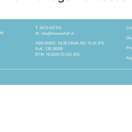
T: 0475-597151
Col
an
M: info@kloosterhof.nl
Dis
ABN AMRO: NL38.ABNA.061.70.45.976
Pri
KvK: 130.38280
BTW: NL8220.03.612.B01
Al
s