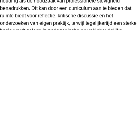
houding als de noodzaak van professionele stevigheid
benadrukken. Dit kan door een curriculum aan te bieden dat
ruimte biedt voor reflectie, kritische discussie en het
onderzoeken van eigen praktijk, terwijl tegelijkertijd een sterke
basis wordt gelegd in pedagogische en vakinhoudelijke
kennis.
Referenties
Sergeant, S., & De Vries, P. (red.) (2023).
Perspectieven op
inclusief onderwijs.
Gompels&Svacina
Van Dijk, A., Touw, H., & Sergeant, S. (2023).
Dialoogkaarten
voor inclusief onderwijs.
In: Sergeant, S., & De Vries, P. (red.)
(2023).
Perspectieven op inclusief onderwijs.
Gompels&Svacina
Reageren?
Reacties worden per mail rechtstreeks aangeboden aan de