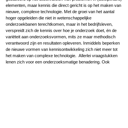
elementen, maar kennis die di­rect gericht is op het maken van
nieuwe, complexe technologie. Met de groei van het aantal
hoger opgeleiden die niet in wetenschappelijke
onderzoekbanen terechtkomen, maar in het bedrijfsleven,
verspreidt zich de kennis over hoe je onderzoek doet, én de
variëteit aan onderzoeksvormen, mits ze maar methodisch
verantwoord zijn en resultaten opleveren. Inmiddels beperken
de nieuwe vormen van kennisontwikkeling zich niet meer tot
het maken van complexe technologie. Allerlei vraagstukken
lenen zich voor een onderzoeksmatige benadering. Ook
onderwijskundige zoals de nu volgende bijdragen laten zien.
Referenties
Wilde, de R. (2002). De industrialisering Kennis. De
Sociologische Gids. Jaargang 2002/1, p. 135-157
Witte, P. (2024), Hoe primoren de kloof tussen
onderzoek en praktijk overbruggen. DNM11/2, juni 2024,
p.50-54