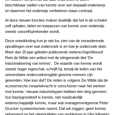
beschikbaar stellen van kennis over een bepaald onderwerp
en daarmee het onderwijs verbeteren staan centraal.
Al deze nieuwe functies maken duidelijk dat het in de scholen
zelf ophalen, delen en toepassen van kennis over onderwijs
steeds vanzelfsprekender wordt.
Deze ontwikkeling kun je niet los zien van de veranderende
opvattingen over wat onderzoek is en hoe je onderzoek doet.
Meer dan 20 jaar geleden publiceerde wetenschapsfilosoof
Rein de Wilde een artikel met de intrigerende titel ‘De
industrialisering van kennis’. De waarde van kennis wordt
steeds hoger ingeschat, schrijft hij, terwijl de leden van het
universitaire onderzoekersgilde gewone mensen zijn
geworden. Hoe kan dat? De reden is volgens De Wilde dat de
economische zwaartekracht is verschoven naar het werken
met kennis: ‘nieuwe industrietypen hebben één ding gemeen:
hun basisgrondstof is kennis, niet noodzakelijk
wetenschappelijk kennis, maar wat managementgoeroe Peter
Drucker systeemkennis noemt. Dat wil zeggen, geen kennis
gebaseerd op het uit­eenrafelen van problemen in (disciplinaire)