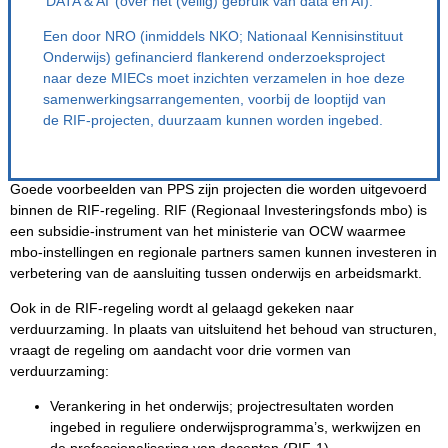
‘DATA & AI’ (over het (veilig) gebruik van data en AI).
Een door NRO (inmiddels NKO; Nationaal Kennisinstituut
Onderwijs) gefinancierd flankerend onderzoeksproject
naar deze MIECs moet inzichten verzamelen in hoe deze
samenwerkingsarrangementen, voorbij de looptijd van
de RIF-projecten, duurzaam kunnen worden ingebed.
Goede voorbeelden van PPS zijn projecten die worden uitgevoerd
binnen de RIF-regeling. RIF (Regionaal Investeringsfonds mbo) is
een subsidie-instrument van het ministerie van OCW waarmee
mbo-instellingen en regionale partners samen kunnen investeren in
verbetering van de aansluiting tussen onderwijs en arbeidsmarkt.
Ook in de RIF-regeling wordt al gelaagd gekeken naar
verduurzaming. In plaats van uitsluitend het behoud van structuren,
vraagt de regeling om aandacht voor drie vormen van
verduurzaming:
Verankering in het onderwijs; projectresultaten worden
ingebed in reguliere onderwijsprogramma’s, werkwijzen en