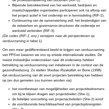
de professionalisering van docenten (RIF-1).
Blijvende betrokkenheid van het werkveld; bedrijven en
maatschappelijke organisaties participeren ook na afloop van
het project actief in het onderwijs en in kennisdeling (RIF-2).
Continuering van de samenwerking zelf; het bestendigen van
de netwerken en governance-structuren die onderwijs en
werkveld verbinden (RIF-3).
(De codes (RIF-1, enz.) verwijzen naar de perspectieven op
verduurzaming in tabel 1).
Om een meer gedifferentieerd beeld te krijgen van verduurzaming
van PPS’en baseren we ons op enkele internationale studies. De
meest invloedrijke onderzoeken naar dit onderwerp hebben
betrekking op verduurzaming van initiatieven in de context van de
gezondheidszorg. Zo stellen Shediac-Rizakallah en Bone (1998)
dat verduurzaming van dit soort projecten betrekking kan hebben
op (en dus gemeten zou kunnen worden via):
het voortbestaan van mogelijkheden van projectdeelnemers
om bij te blijven dragen aan project
doelen
(She-1);
de feitelijke voorzetting van project
activiteiten
(She-2) en/of
de voortdurende beschikbaarheid van project
opbrengsten