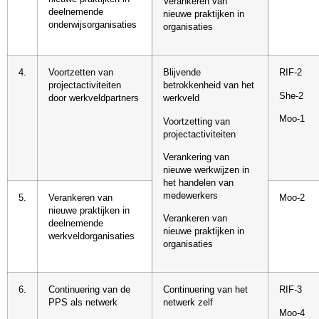
Verankeren van
deelnemende
nieuwe praktijken in
onderwijsorganisaties
organisaties
4.
Voortzetten van
Blijvende
RIF-2
projectactiviteiten
betrokkenheid van het
She-2
door werkveldpartners
werkveld
Moo-1
Voortzetting van
projectactiviteiten
Verankering van
nieuwe werkwijzen in
het handelen van
medewerkers
5.
Verankeren van
Moo-2
nieuwe praktijken in
Verankeren van
deelnemende
nieuwe praktijken in
werkveldorganisaties
organisaties
6.
Continuering van de
Continuering van het
RIF-3
PPS als netwerk
netwerk zelf
Moo-4