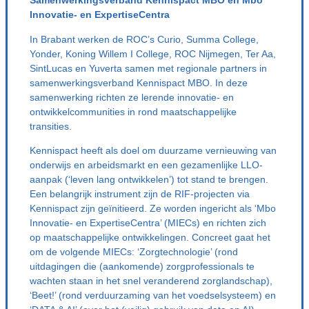
Samenwerkingsverband Kennispact MBO en Mbo
Innovatie- en ExpertiseCentra
In Brabant werken de ROC’s Curio, Summa College,
Yonder, Koning Willem I College, ROC Nijmegen, Ter Aa,
SintLucas en Yuverta samen met regionale partners in
samenwerkingsverband Kennispact MBO. In deze
samenwerking richten ze lerende innovatie- en
ontwikkelcommunities in rond maatschappelijke
transities.
Kennispact heeft als doel om duurzame vernieuwing van
onderwijs en arbeidsmarkt en een gezamenlijke LLO-
aanpak (‘leven lang ontwikkelen’) tot stand te brengen.
Een belangrijk instrument zijn de RIF-projecten via
Kennispact zijn geïnitieerd. Ze worden ingericht als ‘Mbo
Innovatie- en ExpertiseCentra’ (MIECs) en richten zich
op maatschappelijke ontwikkelingen. Concreet gaat het
om de volgende MIECs: ‘Zorgtechnologie’ (rond
uitdagingen die (aankomende) zorgprofessionals te
wachten staan in het snel veranderend zorglandschap),
‘Beet!’ (rond verduurzaming van het voedselsysteem) en