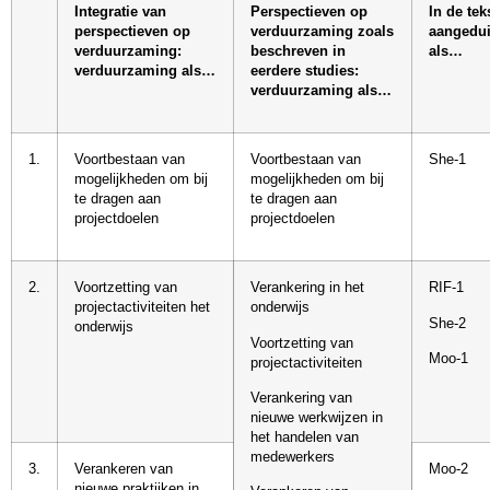
Integratie van
Perspectieven op
In de tek
perspectieven op
verduurzaming zoals
aangedu
verduurzaming:
beschreven in
als…
verduurzaming als…
eerdere studies:
verduurzaming als…
1.
Voortbestaan van
Voortbestaan van
She-1
mogelijkheden om bij
mogelijkheden om bij
te dragen aan
te dragen aan
projectdoelen
projectdoelen
2.
Voortzetting van
Verankering in het
RIF-1
projectactiviteiten het
onderwijs
She-2
onderwijs
Voortzetting van
Moo-1
projectactiviteiten
Verankering van
nieuwe werkwijzen in
het handelen van
medewerkers
3.
Verankeren van
Moo-2
nieuwe praktijken in