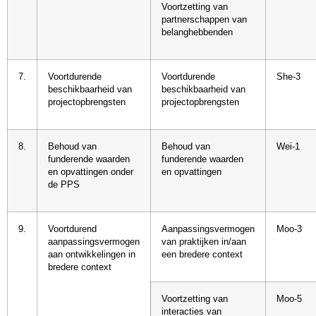
Voortzetting van
partnerschappen van
belanghebbenden
7.
Voortdurende
Voortdurende
She-3
beschikbaarheid van
beschikbaarheid van
projectopbrengsten
projectopbrengsten
8.
Behoud van
Behoud van
Wei-1
funderende waarden
funderende waarden
en opvattingen onder
en opvattingen
de PPS
9.
Voortdurend
Aanpassingsvermogen
Moo-3
aanpassingsvermogen
van praktijken in/aan
aan ontwikkelingen in
een bredere context
bredere context
Voortzetting van
Moo-5
interacties van