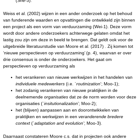
(She-3).
Weiss et al. (2002) wijzen in een ander onderzoek op het behoud
van funderende waarden en opvattingen die ontwikkeld zijn binnen
een project als een vorm van verduurzaming (Wei-1). Deze vorm
wordt door andere onderzoekers achterwege gelaten omdat het
lastig zou zijn om deze in beeld te brengen. Dat geldt ook voor de
uitgebreide literatuurstudie van Moore et al. (2017) . Zij komen tot
‘nieuwe perspectieven op verduurzaming’ (p. 4), waarvan er over
drie consensus is onder de onderzoekers. Het gaat om
perspectieven op verduurzaming als
het verankeren van nieuwe werkwijzen in het handelen van
individuele medewerkers
(i.e. `
routinization
’; Moo-1);
het zodanig verankeren van nieuwe praktijken in de
deelnemende
organisaties
dat ze de norm worden voor deze
organisaties (`
insitutionalization
’; Moo-2);
het (blijven) aanpassen aan en doorontwikkelen van
praktijken en werkwijzen in een
veranderende bredere
context
(`
adaptation and evolution’
; Moo-3).
Daarnaast constateren Moore c.s. dat in projecten ook andere