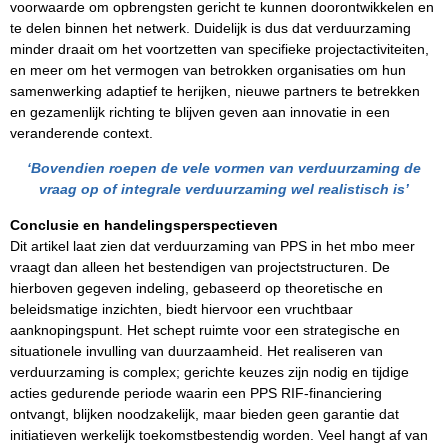
voorwaarde om opbrengsten gericht te kunnen doorontwikkelen en
te delen binnen het netwerk. Duidelijk is dus dat verduurzaming
minder draait om het voortzetten van specifieke projectactiviteiten,
en meer om het vermogen van betrokken organisaties om hun
samenwerking adaptief te herijken, nieuwe partners te betrekken
en gezamenlijk richting te blijven geven aan innovatie in een
veranderende context.
‘Bovendien roepen de vele vormen van verduurzaming de
vraag op of integrale verduurzaming wel realistisch is’
Conclusie en handelingsperspectieven
Dit artikel laat zien dat verduurzaming van PPS in het mbo meer
vraagt dan alleen het bestendigen van projectstructuren. De
hierboven gegeven indeling, gebaseerd op theoretische en
beleidsmatige inzichten, biedt hiervoor een vruchtbaar
aanknopingspunt. Het schept ruimte voor een strategische en
situationele invulling van duurzaamheid. Het realiseren van
verduurzaming is complex; gerichte keuzes zijn nodig en tijdige
acties gedurende periode waarin een PPS RIF-financiering
ontvangt, blijken noodzakelijk, maar bieden geen garantie dat
initiatieven werkelijk toekomstbestendig worden. Veel hangt af van