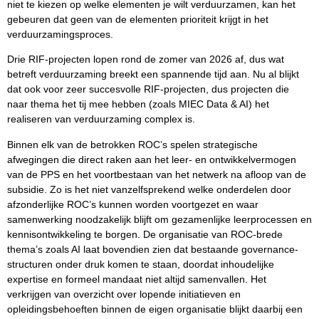
niet te kiezen op welke elementen je wilt verduurzamen, kan het
gebeuren dat geen van de elementen prioriteit krijgt in het
verduurzamingsproces.
Drie RIF-projecten lopen rond de zomer van 2026 af, dus wat
betreft verduurzaming breekt een spannende tijd aan. Nu al blijkt
dat ook voor zeer succesvolle RIF-projecten, dus projecten die
naar thema het tij mee hebben (zoals MIEC Data & AI) het
realiseren van verduurzaming complex is.
Binnen elk van de betrokken ROC’s spelen strategische
afwegingen die direct raken aan het leer- en ontwikkelvermogen
van de PPS en het voortbestaan van het netwerk na afloop van de
subsidie. Zo is het niet vanzelfsprekend welke onderdelen door
afzonderlijke ROC’s kunnen worden voortgezet en waar
samenwerking noodzakelijk blijft om gezamenlijke leerprocessen en
kennisontwikkeling te borgen. De organisatie van ROC-brede
thema’s zoals AI laat bovendien zien dat bestaande governance-
structuren onder druk komen te staan, doordat inhoudelijke
expertise en formeel mandaat niet altijd samenvallen. Het
verkrijgen van overzicht over lopende initiatieven en
opleidingsbehoeften binnen de eigen organisatie blijkt daarbij een