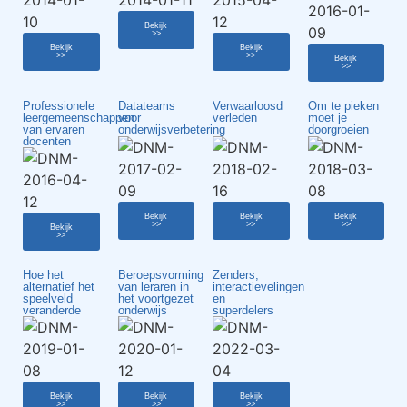
Bekijk
>>
Bekijk
Bekijk
>>
>>
Bekijk
>>
Professionele
Datateams
Verwaarloosd
Om te pieken
leergemeenschappen
voor
verleden
moet je
van ervaren
onderwijsverbetering
doorgroeien
docenten
Bekijk
Bekijk
Bekijk
>>
>>
>>
Bekijk
>>
Hoe het
Beroepsvorming
Zenders,
alternatief het
van leraren in
interactievelingen
speelveld
het voortgezet
en
veranderde
onderwijs
superdelers
Bekijk
Bekijk
Bekijk
>>
>>
>>