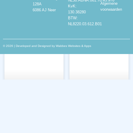
NL38.ABNA.061.70.45.976
Algemene
128A
KvK:
voorwaarden
6086 AJ Neer
130.38280
BTW:
NL8220.03.612.B01
© 2026 | Developed and Designed by
Wabbes Websites & Apps