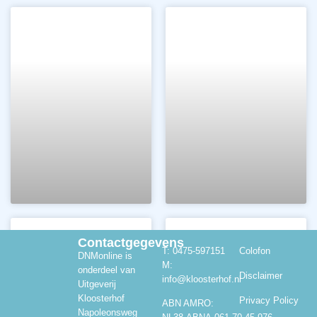
Contactgegevens
T: 0475-597151
Colofon
DNMonline is
M:
onderdeel van
Disclaimer
info@kloosterhof.nl
Uitgeverij
Kloosterhof
Privacy Policy
ABN AMRO:
Napoleonsweg